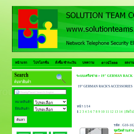
หน้าแรก
โปรโมรชั่น
สั่งซื้อ/ชำระเงิน
บทความ
ผลงาน
ดาวน์โหลด
ระบบเครือข่าย
>
19" GERMAN RACK
19" GERMAN RACK'S ACCESSORIES
หมวดสินค้า
หน้า 1/14
ยี่ห้อสินค้า
1
2
3
4
5
6
7
8
9
10
11
12
13
14
[ถัดไป
[Help]
รหัส : G10-1
ชุดปิดด้านล่าง