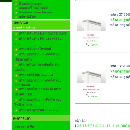
Huawei Inverter
แบตเตอรี่ โซล่าเซลล์
Hoymiles Micro Inveter
รหัส : G7-090
อุปกรณ์อื่นๆ
หลังคายกสูงพ
หลังคายกสูงพ
บริการเดินสาย LAN CAT5E CAT6
บริการเดินสาย FO และทดสอบ
สาย
view
บริการเดินสายโทรศัพท์
บริการออกแบบและติดตั้งระบบ
เสียงตามสาย
บริการเดินสายและติดตั้งกล้อง
รหัส : G7-090
วงจรปิด
หลังคายกสูงพ
บริการติดตั้งชุด Keycard
หลังคายกสูงพ
บริการออกแบบและติดตั้งระบบ
Fire Alarm
บริการติดตั้งระบบแจ้งเตือนเปิด
ประตูฉุกเฉิน
view
บริการออกแบบและติดตั้งระบบ
ไฟฟ้าอาคาร
บริการเช่าอุปกรณ์ Fiber Optic
ตะกร้าสินค้า
หน้า 1/14
1
2
3
4
5
6
7
8
9
10
11
12
13
14
[ถัดไป
จำนวน : 0 ชิ้น