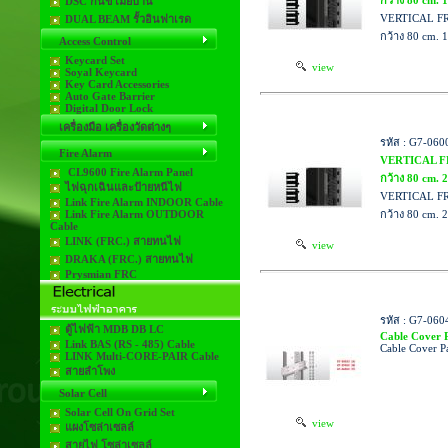
กว้าง 80 cm. 1
DSC กันขโมยบ้าน
VERTICAL FR
DUAL BEAM รั้วอินฟาเรด
กว้าง 80 cm. 1
Access Control
Keycard Set
view
Soyal Keycard
Key Card Accessories
Auto Gate Barrier
Digital Door Lock
เครื่องมือ เครื่องวัดต่างๆ
รหัส : G7-060
Fire Alarm
VERTICAL F
CL9600 Fire Alarm Panel
กว้าง 80 cm. 2
ไฟฉุกเฉินและป้ายหนีไฟ
VERTICAL FR
Link Fire Alarm INDOOR Cable
Link Fire Alarm OUTDOOR
กว้าง 80 cm. 2
Cable
LINK (FRC.) สายทนไฟ
view
DRAKA (FRC.) สายทนไฟ
Prysmian FRC
รหัส : G7-060
ตู้ไฟฟ้า MDB DB LC
Cable Cover Pa
Link BAS (RS - 485) Cable
Cable Cover Pa
LINK Multi-CORE-PAIR Cable
สายลำโพง
Solar Cell
Solar Cell On Grid Set
view
แผงโซล่าเซลล์
สายไฟ โซล่าเซลล์