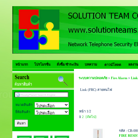
หน้าแรก
โปรโมรชั่น
สั่งซื้อ/ชำระเงิน
บทความ
ผลงาน
ดาวน์โหลด
ระบบความปลอดภัย
>
Fire Alarm
>
Lin
Link (FRC) สายทนไฟ
หมวดสินค้า
หน้า 1/2
ยี่ห้อสินค้า
1
2
[ถัดไป]
[Help]
รหัส : CB-08
FIRE RESIS