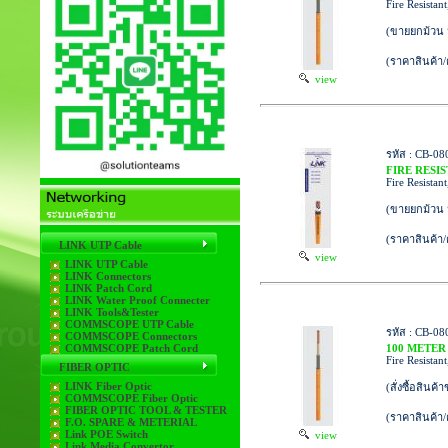
Fire Resistan
(ขายยกม้วน 
(ราคาสินค้า
view
รหัส : CB-08
FIRE RESI
Fire Resistan
(ขายยกม้วน 
(ราคาสินค้า
LINK UTP Cable
view
LINK UTP Cable
LINK Connectors
LINK Patch Cord
LINK Water Proof Connecter
LINK Tools&Tester
COMMSCOPE UTP Cable
รหัส : CB-08
COMMSCOPE Connectors
COMMSCOPE Patch Cord
100 METER
Fire Resistan
FIBER OPTIC
LINK Fiber Optic
(สั่งซื้อสินค้
COMMSCOPE Fiber Optic
FIBER OPTIC TOOL & TESTER
(ราคาสินค้า
F.O. SPARE & METERIAL
Link POE Switch
view
Link Media Convertor