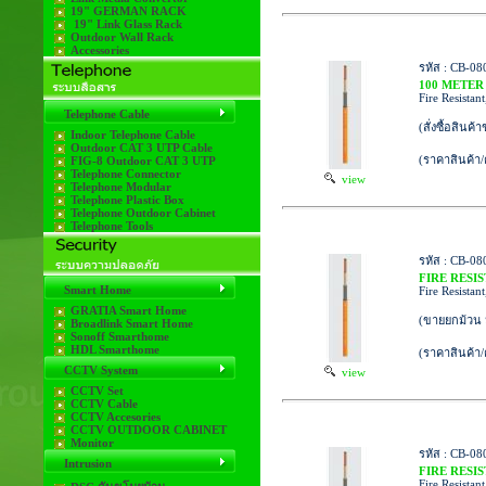
19" GERMAN RACK
19" Link Glass Rack
Outdoor Wall Rack
Accessories
รหัส : CB-08
100 METER
Fire Resistan
Telephone Cable
(สั่งซื้อสินค้
Indoor Telephone Cable
Outdoor CAT 3 UTP Cable
(ราคาสินค้า
FIG-8 Outdoor CAT 3 UTP
Telephone Connector
view
Telephone Modular
Telephone Plastic Box
Telephone Outdoor Cabinet
Telephone Tools
รหัส : CB-08
FIRE RESI
Smart Home
Fire Resistan
GRATIA Smart Home
(ขายยกม้วน 
Broadlink Smart Home
Sonoff Smarthome
HDL Smarthome
(ราคาสินค้า
CCTV System
view
CCTV Set
CCTV Cable
CCTV Accesories
CCTV OUTDOOR CABINET
Monitor
รหัส : CB-08
Intrusion
FIRE RESI
Fire Resistan