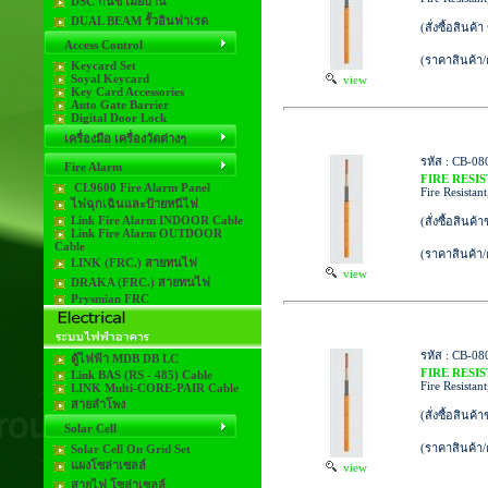
DSC กันขโมยบ้าน
DUAL BEAM รั้วอินฟาเรด
(สั่งซื้อสินค้
Access Control
(ราคาสินค้า
Keycard Set
Soyal Keycard
view
Key Card Accessories
Auto Gate Barrier
Digital Door Lock
เครื่องมือ เครื่องวัดต่างๆ
รหัส : CB-08
Fire Alarm
FIRE RESI
CL9600 Fire Alarm Panel
Fire Resistan
ไฟฉุกเฉินและป้ายหนีไฟ
Link Fire Alarm INDOOR Cable
(สั่งซื้อสินค้
Link Fire Alarm OUTDOOR
Cable
(ราคาสินค้า
LINK (FRC.) สายทนไฟ
view
DRAKA (FRC.) สายทนไฟ
Prysmian FRC
รหัส : CB-08
ตู้ไฟฟ้า MDB DB LC
FIRE RESI
Link BAS (RS - 485) Cable
Fire Resistan
LINK Multi-CORE-PAIR Cable
สายลำโพง
(สั่งซื้อสินค้
Solar Cell
(ราคาสินค้า
Solar Cell On Grid Set
แผงโซล่าเซลล์
view
สายไฟ โซล่าเซลล์